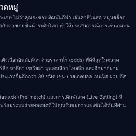
ดหมู่
ะเภท ไม่ว่าคุณจะชอบเดิมพันกีฬา เล่นคาสิโนสด หมุนสล็อต
่วมมือกับค่ายเกมชั้นนำระดับโลก ทำให้ประสบการณ์การเล่นเกมบน
ตัวเลือกอันดับต้นๆ ด้วยราคาน้ำ (odds) ที่ดีที่สุดในตลาด
ยร์ลีก ลาลีกา เซเรียอา บุนเดสลีกา ไทยลีก และอีกมากมาย
ระเภทอื่นอีกกว่า 30 ชนิด เช่น บาสเกตบอล เทนนิส มวย อีส
่อนแข่ง (Pre-match) และการเดิมพันสด (Live Betting) ที่
พร้อมระบบถ่ายทอดสดที่ให้คุณรับชมการแข่งขันได้ทันทีผ่าน