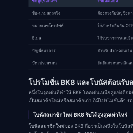
ข้อมูล/เอกสาร
รายละเอียด
ชื่อ-นามสกุลจริง
ต้องตรงกับบัญชีธน
หมายเลขโทรศัพท์
ใช้สำหรับยืนยัน OT
อีเมล
ใช้รับข่าวสารและยืน
บัญชีธนาคาร
สำหรับฝาก-ถอนเงิน
บัตรประชาชน
ยืนยันตัวตนกรณีถอ
โปรโมชั่น BK8 และโบนัสต้อนรับ
หนึ่งในจุดเด่นที่ทำให้ BK8 โดดเด่นเหนือคู่แข่งคือ
b
เป็นสมาชิกใหม่หรือสมาชิกเก่า ก็มีโปรโมชั่นดีๆ รอใ
โบนัสสมาชิกใหม่ BK8 รับได้สูงสุดเท่าไหร่
โบนัสสมาชิกใหม่
ของ BK8 ถือว่าเป็นหนึ่งในโบนัส