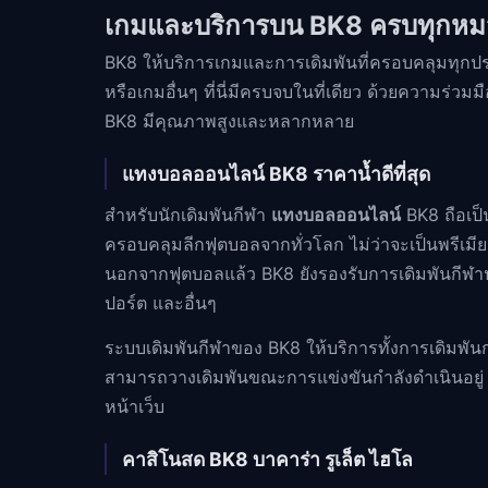
เกมและบริการบน BK8 ครบทุกหมว
BK8 ให้บริการเกมและการเดิมพันที่ครอบคลุมทุกปร
หรือเกมอื่นๆ ที่นี่มีครบจบในที่เดียว ด้วยความร
BK8 มีคุณภาพสูงและหลากหลาย
แทงบอลออนไลน์ BK8 ราคาน้ำดีที่สุด
สำหรับนักเดิมพันกีฬา
แทงบอลออนไลน์
BK8 ถือเป็น
ครอบคลุมลีกฟุตบอลจากทั่วโลก ไม่ว่าจะเป็นพรีเมี
นอกจากฟุตบอลแล้ว BK8 ยังรองรับการเดิมพันกีฬาป
ปอร์ต และอื่นๆ
ระบบเดิมพันกีฬาของ BK8 ให้บริการทั้งการเดิมพันก
สามารถวางเดิมพันขณะการแข่งขันกำลังดำเนินอยู่ 
หน้าเว็บ
คาสิโนสด BK8 บาคาร่า รูเล็ต ไฮโล